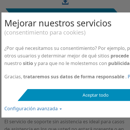
Aplicación de soporte rápido
Mejorar nuestros servicios
El servicio de soporte rápido es ideal en aquellos casos
(consentimiento para cookies)
de asistencia individuales en los que usted estará
presente cuando el técnico se conecte.
¿Por qué necesitamos su consentimiento? Por ejemplo, 
otros usuarios y determinar mejor de qué sitios
procede
nuestro
sitio
y para que no le molestemos con
publicid
Descargar la aplicación de soporte remoto sin
asistencia
Gracias,
trataremos sus datos de forma responsable
.
P
Aceptar todo
Aplicación de soporte remoto sin
asistencia
Configuración avanzada
El servicio de soporte sin asistencia es ideal para casos
de asistencia en los que usted no estará presente o en