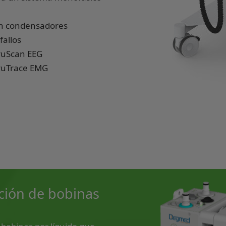
on condensadores
fallos
TruScan EEG
TruTrace EMG
ción de bobinas