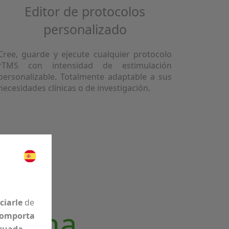
Editor de protocolos
personalizado
Cree, guarde y ejecute cualquier protocolo
rTMS con intensidad de estimulación
personalizable. Totalmente adaptable a sus
necesidades clínicas o de investigación.
ciarle
de
istema
comporta
ecuada
.