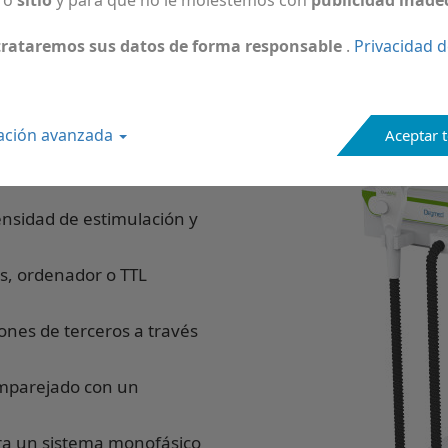
trataremos sus datos de forma responsable
.
Privacidad d
ación avanzada
Aceptar 
eños y compactos de su
ensidad de estimulación y
s, ordenador o TTL
ones de terceros a través
emparejado con un
ra un sistema monofásico