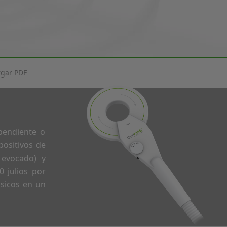
gar PDF
pendiente o
ositivos de
 evocado) y
0 julios por
ásicos en un