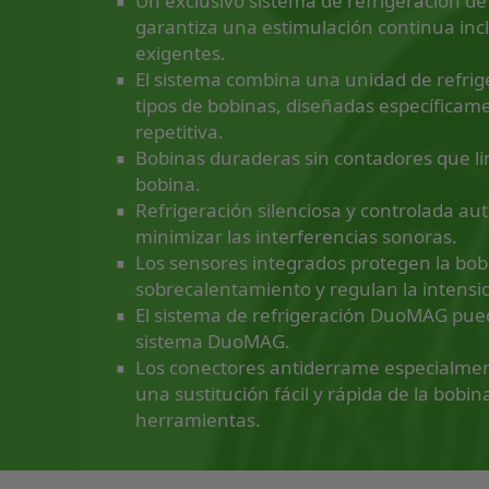
Un exclusivo sistema de refrigeración de
garantiza una estimulación continua inc
∙
exigentes.
El sistema combina una unidad de refrig
tipos de bobinas, diseñadas específicam
∙
repetitiva.
Bobinas duraderas sin contadores que limi
∙
bobina.
Refrigeración silenciosa y controlada a
∙
minimizar las interferencias sonoras.
Los sensores integrados protegen la bob
∙
sobrecalentamiento y regulan la intensid
El sistema de refrigeración DuoMAG pued
∙
sistema DuoMAG.
Los conectores antiderrame especialme
una sustitución fácil y rápida de la bobin
herramientas.