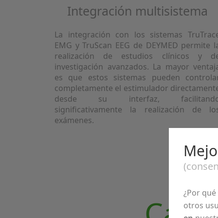
Integración multisistema
La integración con los sistemas TruTrac
EMG y TruScan EEG de DEYMED permite l
realización de estudios clínicos y d
investigación avanzados. La mayor ventaj
es que estos sistemas pueden controla
completamente el estimulador directament
desde su interfaz, facilitand
significativamente la realización de lo
exámenes.
Mejor
(consen
¿Por qué
Carac
otros usu
en
nuest