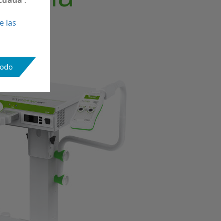
e las
todo