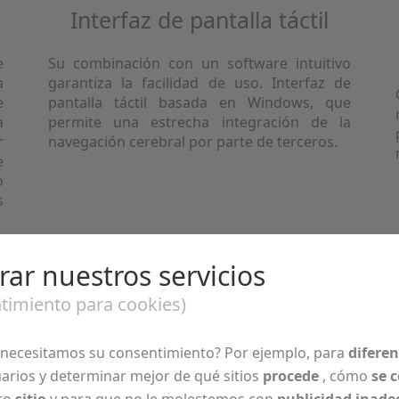
Interfaz de pantalla táctil
e
Su combinación con un software intuitivo
a
garantiza la facilidad de uso. Interfaz de
e
pantalla táctil basada en Windows, que
a
permite una estrecha integración de la
r
navegación cerebral por parte de terceros.
e
o
s
ar nuestros servicios
timiento para cookies)
 necesitamos su consentimiento? Por ejemplo, para
diferen
terísticas del s
arios y determinar mejor de qué sitios
procede
, cómo
se 
ro
sitio
y para que no le molestemos con
publicidad inad